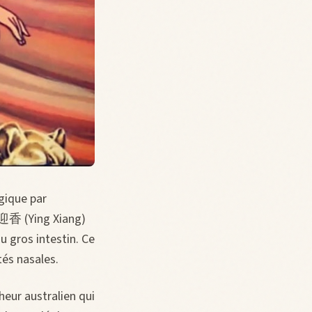
rgique par
, 迎香 (Ying Xiang)
u gros intestin. Ce
ités nasales.
heur australien qui