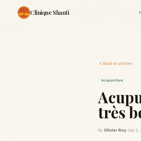
Clinique Shanti
Back to articles
Acupuncture
Acupun
très 
By
Olivier Roy
·
July 5,