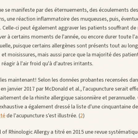
ique se manifeste par des éternuements, des écoulements des
, une réaction inflammatoire des muqueuses, puis, éventue
. Celle-ci peut également aggraver les patients souffrant de
river à certains moments de l'année, ou encore durer toute l'
elle, puisque certains allergènes sont présents tout au long 
 et moisissures, mais aussi parce que la majorité des patie
réagir à l'air froid qu'à d'autres irritants.
les maintenant! Selon les données probantes recensées dans
 en janvier 2017 par McDonald et al., l'acupuncture serait effi
raitement de la rhinite allergique saisonnière et perannuelle.
 exhaustive a également dressé la liste d'une cinquantaine d
ité
de l'acupuncture s'est illustrée. (
2
)
 of Rhinologic Allergy a titré en 2015 une revue systématiqu