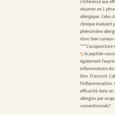
s'intéresse aux ef
résumer en 1 phras
allergique. Celui-ci
clinique évaluant 
phénomène allerg
donc bien curieux 
**''L'acupuncture 
P
, le peptide vasoa
également l'expres
inflammatoire de l
Bon. D'accord. L'a
l'inflammmation. 
efficacité dans un
allergies par acup
conventionnels?