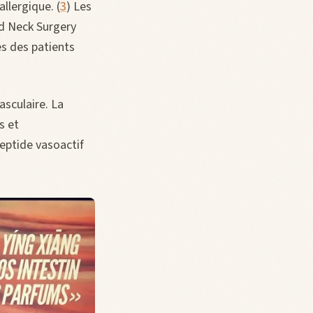
allergique. (
3
) Les
d Neck Surgery
ès des patients
asculaire. La
s et
peptide vasoactif