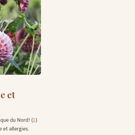
e et
ique du Nord! (
1
)
 et allergies.