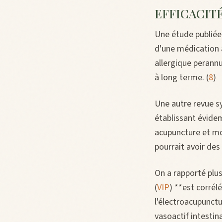
EFFICACIT
Une étude publiée 
d'une médication a
allergique perannu
à long terme. (
8
)
Une autre revue s
établissant évidem
acupuncture et mo
pourrait avoir des
On a rapporté plus
(
VIP
) **est corrél
l'électroacupunct
vasoactif intestin