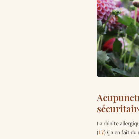
Acupunctur
sécuritair
La rhinite allergi
(
17
) Ça en fait du