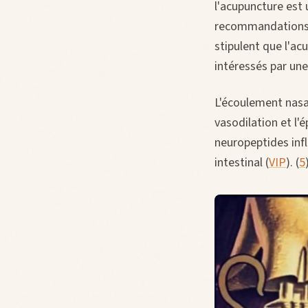
l'acupuncture est u
recommandations c
stipulent que l'ac
intéressés par un
L'écoulement nasal
vasodilation et l'
neuropeptides infl
intestinal (
VIP
). (
5