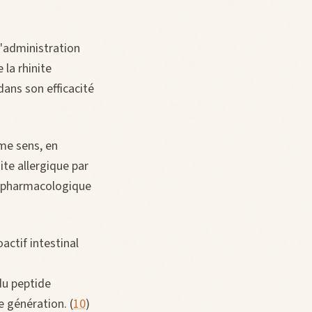
l'administration
la rhinite
dans son efficacité
me sens, en
ite allergique par
n pharmacologique
actif intestinal
du peptide
e génération. (
10
)