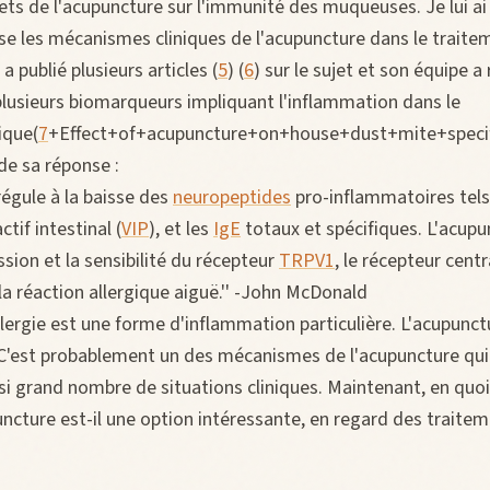
fets de l'acupuncture sur l'immunité des muqueuses. Je lui 
e les mécanismes cliniques de l'acupuncture dans le traitem
 a publié plusieurs articles (
5
) (
6
) sur le sujet et son équipe a 
plusieurs biomarqueurs impliquant l'inflammation dans le
ique(
7
+Effect+of+acupuncture+on+house+dust+mite+specific
de sa réponse :
régule à la baisse des
neuropeptides
pro-inflammatoires tels
ctif intestinal (
VIP
), et les
IgE
totaux et spécifiques. L'acupu
sion et la sensibilité du récepteur
TRPV1
, le récepteur cent
a réaction allergique aiguë.'' -John McDonald
llergie est une forme d'inflammation particulière. L'acupunct
C'est probablement un des mécanismes de l'acupuncture qui
 si grand nombre de situations cliniques. Maintenant, en quo
uncture est-il une option intéressante, en regard des traite