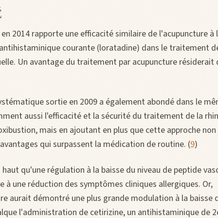
É
en 2014 rapporte une efficacité similaire de l'acupuncture à 
ntihistaminique courante (loratadine) dans le traitement de 
elle. Un avantage du traitement par acupuncture résiderait 
ystématique sortie en 2009 a également abondé dans le mê
ment aussi l'efficacité et la sécurité du traitement de la rhin
xibustion, mais en ajoutant en plus que cette approche no
 avantages qui surpassent la médication de routine. (
9
)
 haut qu'une régulation à la baisse du niveau de peptide vaso
ée à une réduction des symptômes cliniques allergiques. Or,
ure aurait démontré une plus grande modulation à la baisse 
alque l'administration de cetirizine, un antihistaminique de 2