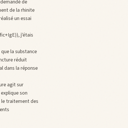
ai demandé de
ent de la rhinite
réalisé un essai
+IgE)), j'étais
 que la substance
ncture réduit
ral dans la réponse
ure agit sur
 explique son
i le traitement des
ments