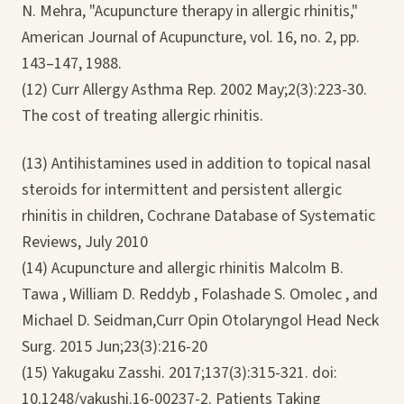
N. Mehra, "Acupuncture therapy in allergic rhinitis,"
American Journal of Acupuncture, vol. 16, no. 2, pp.
143–147, 1988.
(12) Curr Allergy Asthma Rep. 2002 May;2(3):223-30.
The cost of treating allergic rhinitis.
(13) Antihistamines used in addition to topical nasal
steroids for intermittent and persistent allergic
rhinitis in children, Cochrane Database of Systematic
Reviews, July 2010
(14) Acupuncture and allergic rhinitis Malcolm B.
Tawa , William D. Reddyb , Folashade S. Omolec , and
Michael D. Seidman,Curr Opin Otolaryngol Head Neck
Surg. 2015 Jun;23(3):216-20
(15) Yakugaku Zasshi. 2017;137(3):315-321. doi:
10.1248/yakushi.16-00237-2. Patients Taking