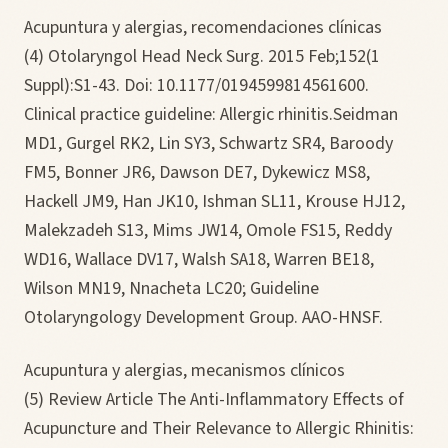
Acupuntura y alergias, recomendaciones clínicas
(4) Otolaryngol Head Neck Surg. 2015 Feb;152(1
Suppl):S1-43. Doi: 10.1177/0194599814561600.
Clinical practice guideline: Allergic rhinitis.Seidman
MD1, Gurgel RK2, Lin SY3, Schwartz SR4, Baroody
FM5, Bonner JR6, Dawson DE7, Dykewicz MS8,
Hackell JM9, Han JK10, Ishman SL11, Krouse HJ12,
Malekzadeh S13, Mims JW14, Omole FS15, Reddy
WD16, Wallace DV17, Walsh SA18, Warren BE18,
Wilson MN19, Nnacheta LC20; Guideline
Otolaryngology Development Group. AAO-HNSF.
Acupuntura y alergias, mecanismos clínicos
(5) Review Article The Anti-Inflammatory Effects of
Acupuncture and Their Relevance to Allergic Rhinitis: