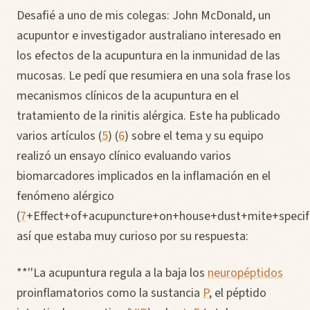
Desafié a uno de mis colegas: John McDonald, un
acupuntor e investigador australiano interesado en
los efectos de la acupuntura en la inmunidad de las
mucosas. Le pedí que resumiera en una sola frase los
mecanismos clínicos de la acupuntura en el
tratamiento de la rinitis alérgica. Este ha publicado
varios artículos (
5
) (
6
) sobre el tema y su equipo
realizó un ensayo clínico evaluando varios
biomarcadores implicados en la inflamación en el
fenómeno alérgico
(
7
+Effect+of+acupuncture+on+house+dust+mite+specifi
así que estaba muy curioso por su respuesta:
**''La acupuntura regula a la baja los
neuropéptidos
proinflamatorios como la sustancia
P
, el péptido