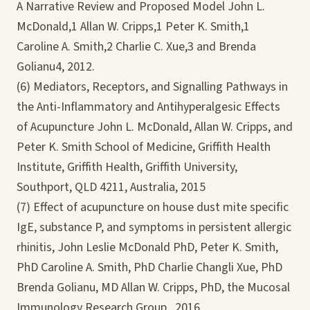
A Narrative Review and Proposed Model John L.
McDonald,1 Allan W. Cripps,1 Peter K. Smith,1
Caroline A. Smith,2 Charlie C. Xue,3 and Brenda
Golianu4, 2012.
(6) Mediators, Receptors, and Signalling Pathways in
the Anti-Inflammatory and Antihyperalgesic Effects
of Acupuncture John L. McDonald, Allan W. Cripps, and
Peter K. Smith School of Medicine, Griffith Health
Institute, Griffith Health, Griffith University,
Southport, QLD 4211, Australia, 2015
(7) Effect of acupuncture on house dust mite specific
IgE, substance P, and symptoms in persistent allergic
rhinitis, John Leslie McDonald PhD, Peter K. Smith,
PhD Caroline A. Smith, PhD Charlie Changli Xue, PhD
Brenda Golianu, MD Allan W. Cripps, PhD, the Mucosal
Immunology Research Group., 2016