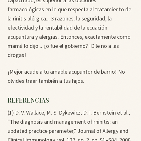
capacitado, es superior a las opciones
farmacológicas en lo que respecta al tratamiento de
la rinitis alérgica... 3 razones: la seguridad, la
efectividad y la rentabilidad de la ecuación
acupuntura y alergias. Entonces, exactamente como
mamá lo dijo... ¿o fue el gobierno? ¡Dile no a las
drogas!
¡Mejor acude a tu amable acupuntor de barrio! No
olvides traer también a tus hijos.
REFERENCIAS
(1) D. V. Wallace, M. S. Dykewicz, D. I. Bernstein et al.,
"The diagnosis and management of rhinitis: an
updated practice parameter," Journal of Allergy and
Clinical Immunology, vol. 122, no. 2, pp. S1–S84, 2008.