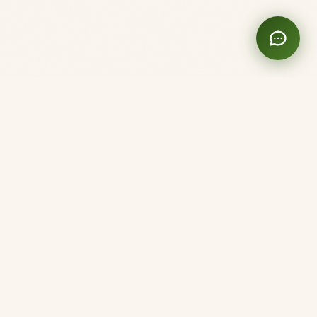
Clinique Shanti
Acupuntura. Aquí y Ahora.
Miembro del Ordre des Acupuncteurs du Québec
Montréal
5282 3e Avenue
Montréal, QC H1Y 2W5
(514) 220-2877