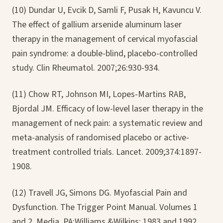
(10) Dundar U, Evcik D, Samli F, Pusak H, Kavuncu V.
The effect of gallium arsenide aluminum laser
therapy in the management of cervical myofascial
pain syndrome: a double-blind, placebo-controlled
study. Clin Rheumatol. 2007;26:930-934.
(11) Chow RT, Johnson MI, Lopes-Martins RAB,
Bjordal JM. Efficacy of low-level laser therapy in the
management of neck pain: a systematic review and
meta-analysis of randomised placebo or active-
treatment controlled trials. Lancet. 2009;374:1897-
1908.
(12) Travell JG, Simons DG. Myofascial Pain and
Dysfunction. The Trigger Point Manual. Volumes 1
and 2. Media, PA:Williams &Wilkins; 1983 and 1992.