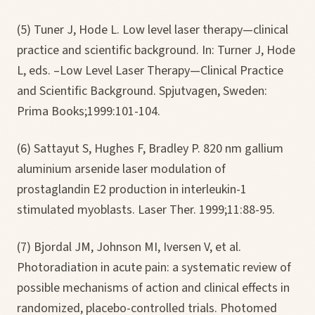
(5) Tuner J, Hode L. Low level laser therapy—clinical
practice and scientific background. In: Turner J, Hode
L, eds. –Low Level Laser Therapy—Clinical Practice
and Scientific Background. Spjutvagen, Sweden:
Prima Books;1999:101-104.
(6) Sattayut S, Hughes F, Bradley P. 820 nm gallium
aluminium arsenide laser modulation of
prostaglandin E2 production in interleukin-1
stimulated myoblasts. Laser Ther. 1999;11:88-95.
(7) Bjordal JM, Johnson MI, Iversen V, et al.
Photoradiation in acute pain: a systematic review of
possible mechanisms of action and clinical effects in
randomized, placebo-controlled trials. Photomed