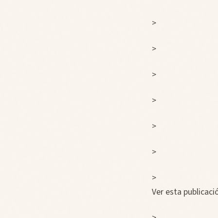
>
>
>
>
>
>
>
Ver esta publicac
>