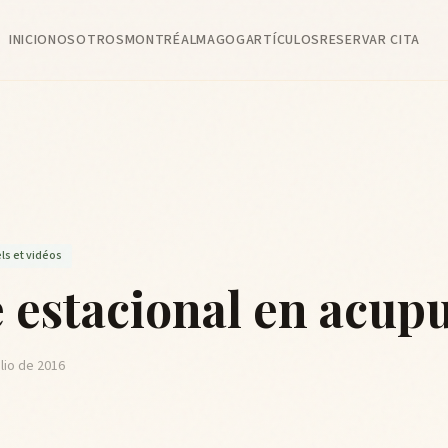
INICIO
NOSOTROS
MONTRÉAL
MAGOG
ARTÍCULOS
RESERVAR CITA
ls et vidéos
e estacional en acup
ulio de 2016