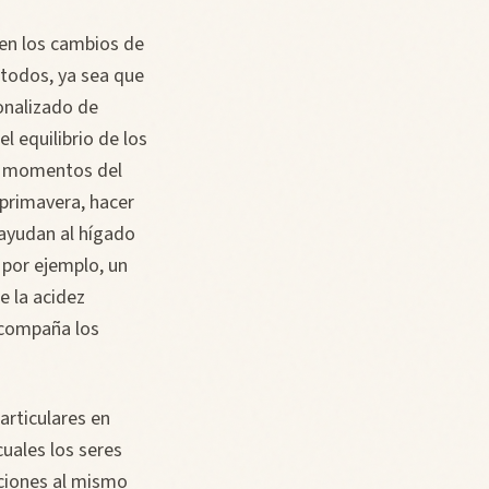
 en los cambios de
a todos, ya sea que
onalizado de
l equilibrio de los
os momentos del
 primavera, hacer
 ayudan al hígado
 por ejemplo, un
e la acidez
 acompaña los
rticulares en
uales los seres
ciones al mismo