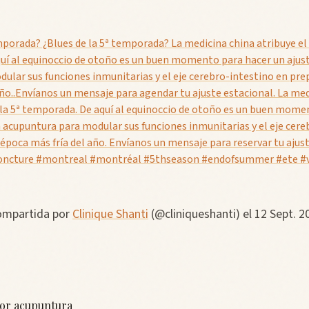
emporada? ¿Blues de la 5ª temporada? La medicina china atribuye el f
uí al equinoccio de otoño es un buen momento para hacer un ajust
ular sus funciones inmunitarias y el eje cerebro-intestino en pre
año..Envíanos un mensaje para agendar tu ajuste estacional. La med
 a la 5ª temporada. De aquí al equinoccio de otoño es un buen mome
n acupuntura para modular sus funciones inmunitarias y el eje cere
 época más fría del año. Envíanos un mensaje para reservar tu ajus
oncture #montreal #montréal #5thseason #endofsummer #ete #
compartida por
Clinique Shanti
(@cliniqueshanti) el 12 Sept. 2
por acupuntura