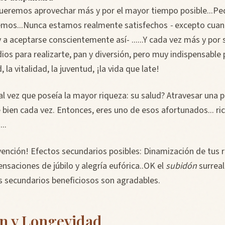
ueremos aprovechar más y por el mayor tiempo posible...P
emos...Nunca estamos realmente satisfechos
-
excepto cuan
a aceptarse conscientemente así- ......Y cada vez más y por
ios para realizarte, pan y diversión, pero muy indispensable 
, la vitalidad, la juventud, ¡la vida que late!
l vez que poseía la mayor riqueza: su salud? Atravesar una p
bien cada vez. Entonces, eres uno de esos afortunados... rico
..
evención! Efectos secundarios posibles: Dinamización de tus 
saciones de júbilo y alegría eufórica..OK el
subidón
surreal
s secundarios beneficiosos son agradables.
n y Longevidad