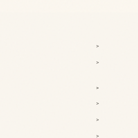
>
>
>
>
>
>