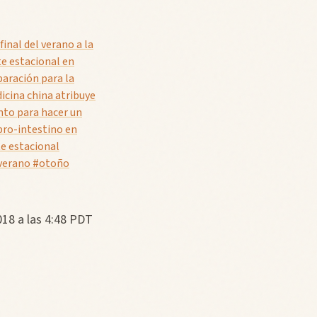
inal del verano a la
e estacional en
paración para la
icina china atribuye
nto para hacer un
bro-intestino en
te estacional
verano #otoño
018 a las 4:48 PDT