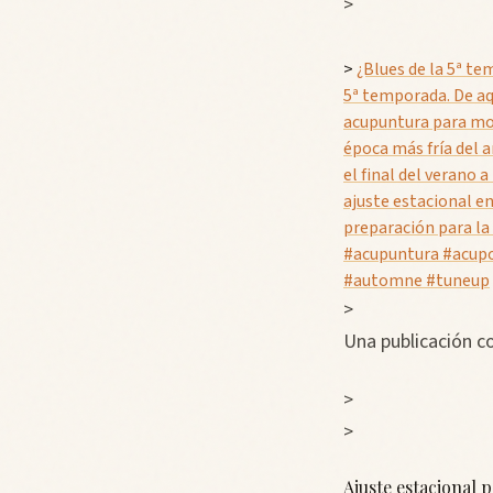
>
>
‍¿Blues de la 5ª t
5ª temporada. De aq
acupuntura para mod
época más fría del 
el final del verano
ajuste estacional e
preparación para la
#acupuntura #acup
#automne #tuneup
>
Una publicación 
>
>
Ajuste estacional 