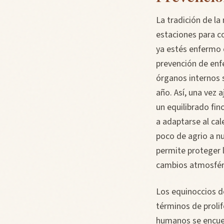
La tradición de l
estaciones para co
ya estés enfermo 
prevención de enfe
órganos internos 
año. Así, una vez 
un equilibrado fin
a adaptarse al cal
poco de agrio a nu
permite proteger l
cambios atmosféri
Los equinoccios d
términos de proli
humanos se encuen