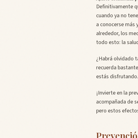
Definitivamente q
cuando ya no ten
a conocerse más y 
alrededor, los med
todo esto: la salud
¿Habrá olvidado ta
recuerda bastante 
estás disfrutando..
¡Invierte en la pr
acompañada de sen
pero estos efecto
Prevenció