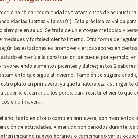
a medicina china recomienda los tratamientos de acupuntura
nsolidar las fuerzas vitales (Qi). Esta práctica es válida par
o siempre en salud. Se trata de un enfoque metódico y pers
rmedades y fortalecimiento interno. Otra forma de regular e
según las estaciones es promover ciertos sabores en ciert
ajustado el menú a la constitución, se puede, por ejemplo, en
o favoreciendo alimentos picantes y dulces; estos 2 sabores
entamiento que sigue al invierno. También se sugiere añadir,
estro plato en primavera, ya que la naturaleza astringente d
a superficie, cerrando los poros, para resistir el viento que
cos en primavera.
el año, tanto en otoño como en primavera, son momentos pa
feración de actividades. A menudo son períodos durante los c
tran iniciando nuevos horarios o combinando varias ocupa