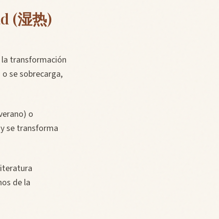
ad (湿热)
 la transformación
a o se sobrecarga,
verano) o
 y se transforma
iteratura
nos de la