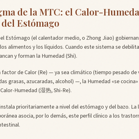
igma de la MTC: el Calor-Humed
y del Estómago
 el Estómago (el calentador medio, o Zhong Jiao) gobiernan
 los alimentos y los líquidos. Cuando este sistema se debilit
tancan y forman la Humedad (Shi).
factor de Calor (Re) — ya sea climático (tiempo pesado de 
das grasas, azucaradas, alcohol) —, la Humedad «se cocina»
e Calor-Humedad (湿热, Shi-Re).
nstala prioritariamente a nivel del estómago y del bazo. La l
oránea asocia, por lo demás, este perfil clínico a los trastor
testinal.