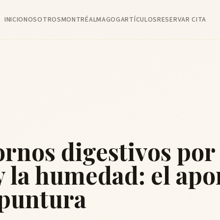
INICIO
NOSOTROS
MONTRÉAL
MAGOG
ARTÍCULOS
RESERVAR CITA
rnos digestivos por 
y la humedad: el apo
upuntura