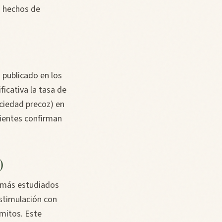
s hechos de
 publicado en los
icativa la tasa de
aciedad precoz) en
cientes confirman
)
s más estudiados
stimulación con
ómitos. Este