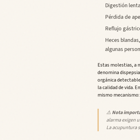
Digestión lent
Pérdida de ape
Reflujo gástri
Heces blandas, 
algunas person
Estas molestias, a 
denomina dispepsia 
orgánica detectable)
la calidad de vida.
mismo mecanismo: un
⚠️
Nota import
alarma exigen u
La acupuntura 