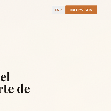
ES
RESERVAR CITA
el
rte de