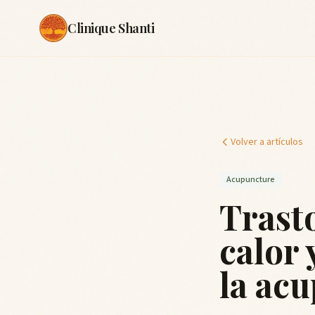
Clinique Shanti
Volver a artículos
Acupuncture
Trasto
calor 
la ac