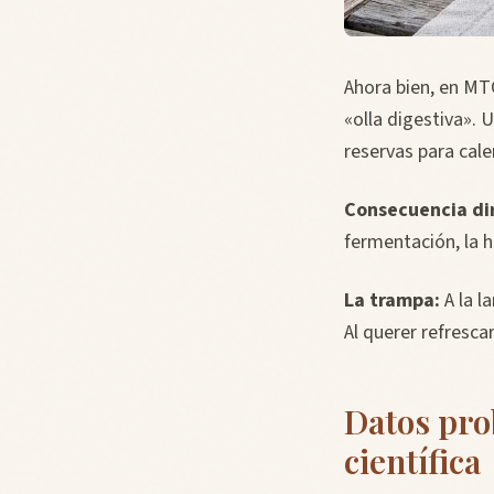
Ahora bien, en MTC
«olla digestiva». 
reservas para cale
Consecuencia di
fermentación, la 
La trampa:
A la l
Al querer refresc
Datos prob
científica