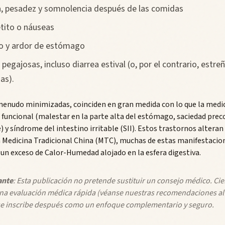
a, pesadez y somnolencia después de las comidas
tito o náuseas
co y ardor de estómago
pegajosas, incluso diarrea estival (o, por el contrario, estre
as).
menudo minimizadas, coinciden en gran medida con lo que la medi
funcional (malestar en la parte alta del estómago, saciedad preco
 y síndrome del intestino irritable (SII). Estos trastornos altera
 En Medicina Tradicional China (MTC), muchas de estas manifestaci
 exceso de Calor-Humedad alojado en la esfera digestiva.
ante
: Esta publicación no pretende sustituir un consejo médico. Cie
na evaluación médica rápida (véanse nuestras recomendaciones al fi
se inscribe después como un enfoque complementario y seguro.