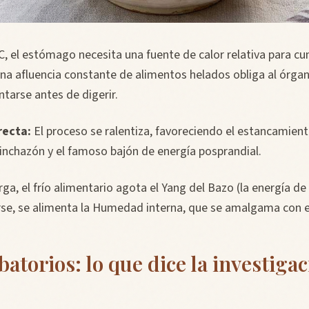
, el estómago necesita una fuente de calor relativa para cu
Una afluencia constante de alimentos helados obliga al órgano
ntarse antes de digerir.
recta:
El proceso se ralentiza, favoreciendo el estancamient
hinchazón y el famoso bajón de energía posprandial.
arga, el frío alimentario agota el Yang del Bazo (la energía d
arse, se alimenta la Humedad interna, que se amalgama con e
atorios: lo que dice la investiga