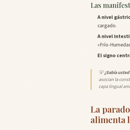
Las manifest
A nivel gástri
cargado.
A nivel intesti
«Frío-Humedad
El signo centr
💡
¿Sabía usted
asocian la const
capa lingual ama
La paradoj
alimenta