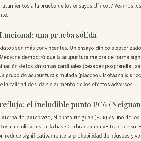
tratamientos a la prueba de los ensayos clínicos? Veamos lo
nte.
 funcional: una prueba sólida
 datos son más convincentes. Un ensayo clínico aleatorizado
l Medicine demostró que la acupuntura mejora de forma signif
minación de los síntomas cardinales (pesadez posprandial, s
n grupo de acupuntura simulada (placebo). Metaanálisis re
e la calidad de vida sin aumento de los efectos adversos.
 reflujo: el ineludible punto PC6 (Neiguan
a interna del antebrazo, el punto Neiguan (PC6) es uno de lo
tos consolidados de la base Cochrane demuestran que su e
ón reduce significativamente la probabilidad de náuseas y v