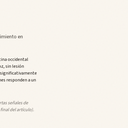
ñimiento en
cina occidental
z, sin lesión
n significativamente
ones responden a un
rtas señales de
nal del artículo).