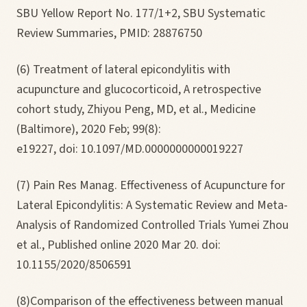
SBU Yellow Report No. 177/1+2, SBU Systematic
Review Summaries, PMID: 28876750
(6) Treatment of lateral epicondylitis with
acupuncture and glucocorticoid, A retrospective
cohort study, Zhiyou Peng, MD, et al., Medicine
(Baltimore), 2020 Feb; 99(8):
e19227, doi: 10.1097/MD.0000000000019227
(7) Pain Res Manag. Effectiveness of Acupuncture for
Lateral Epicondylitis: A Systematic Review and Meta-
Analysis of Randomized Controlled Trials Yumei Zhou
et al., Published online 2020 Mar 20. doi:
10.1155/2020/8506591
(8)Comparison of the effectiveness between manual