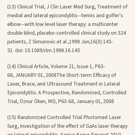
(13) Clinical Trial, J Clin Laser Med Surg, Treatment of
medial and lateral epicondylitis--tennis and golfer's
elbow--with low level laser therapy: a multicenter
double blind, placebo-controlled clinical study on 324
patients, Z Simunovic et al.,1998 Jun;16(3):145-
51. doi: 10.1089/clm.1998.16.145
(14) Clinical Article, Volume 21, Issue 1, P63-
68, JANUARY 01, 2008The Short-term Efficacy of
Laser, Brace, and Ultrasound Treatment in Lateral
Epicondylitis: A Prospective, Randomized, Controlled
Trial, Öznur Öken, MD, P63-68, January 01, 2008
(15) Randomized Controlled Trial Photomed Laser
Surg, Investigation of the effect of GaAs laser therapy
on lateral epicondylitis, Saniye Konur Emanet,2010