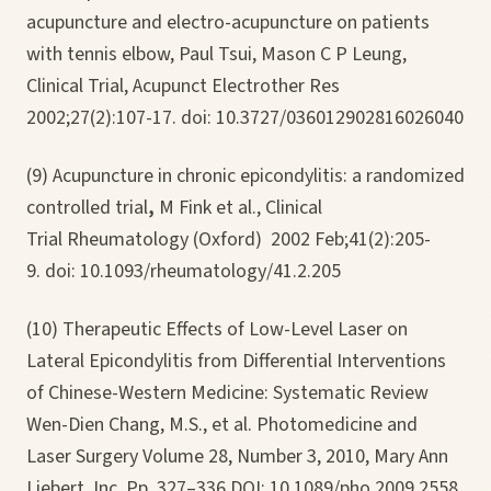
acupuncture and electro-acupuncture on patients
with tennis elbow, Paul Tsui, Mason C P Leung,
Clinical Trial, Acupunct Electrother Res
2002;27(2):107-17. doi: 10.3727/036012902816026040
(9) Acupuncture in chronic epicondylitis: a randomized
controlled trial
,
M Fink et al., Clinical
Trial Rheumatology (Oxford) 2002 Feb;41(2):205-
9. doi: 10.1093/rheumatology/41.2.205
(10) Therapeutic Effects of Low-Level Laser on
Lateral Epicondylitis from Differential Interventions
of Chinese-Western Medicine: Systematic Review
Wen-Dien Chang, M.S., et al. Photomedicine and
Laser Surgery Volume 28, Number 3, 2010, Mary Ann
Liebert, Inc. Pp. 327–336 DOI: 10.1089/pho.2009.2558