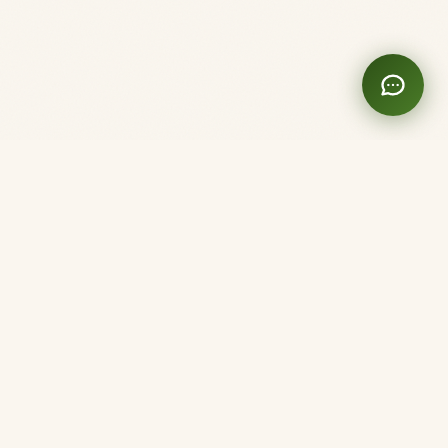
Clinique Shanti
Acupuncture. Ici et Maintenant.
Membre de l'Ordre des Acupuncteurs du Québec
Montréal
5282 3e Avenue